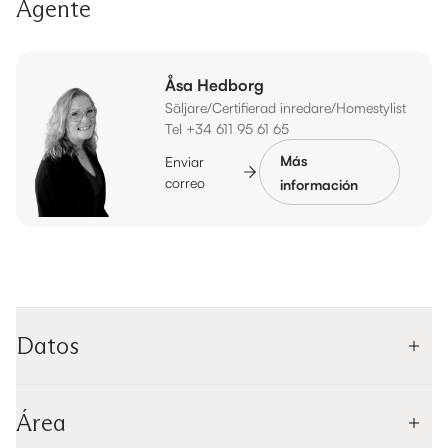
Agente
Åsa Hedborg
Säljare/Certifierad inredare/Homestylist
Tel +34 611 95 61 65
Más
Enviar
correo
información
Datos
Área