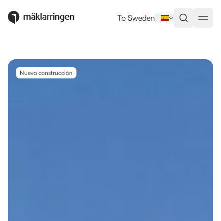
Utlandsboende till salu i Denia
To Sweden
Nueva construcción