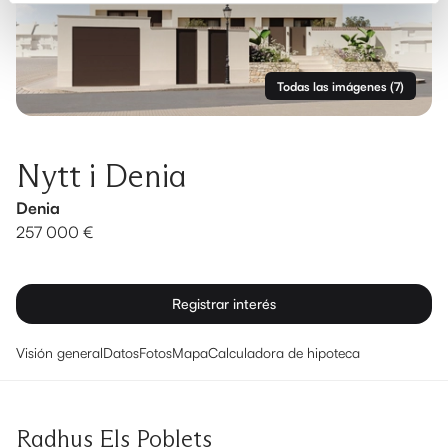
Todas las imágenes
(
7
)
Nytt i Denia
Denia
257 000 €
Registrar interés
Visión general
Datos
Fotos
Mapa
Calculadora de hipoteca
Radhus Els Poblets