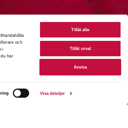
Tillåt alla
illhandahålla
ifierare och
Tillåt urval
vi
 du har
Avvisa
ring
Visa detaljer