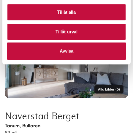
Tillåt alla
Tillåt urval
Avvisa
Alla bilder
(
5
)
Naverstad Berget
Tanum, Bullaren
83 m²