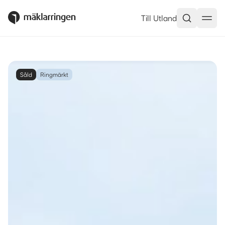
Till Utland
Såld
Ringmärkt