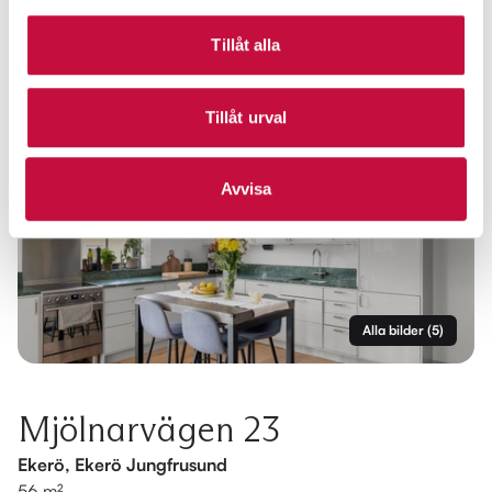
Tillåt alla
Tillåt urval
Avvisa
Alla bilder
(
5
)
Mjölnarvägen 23
Ekerö, Ekerö Jungfrusund
56 m²