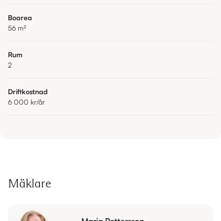
Boarea
56
m²
Rum
2
Driftkostnad
6 000 kr
/år
Mäklare
Maria Pettersson