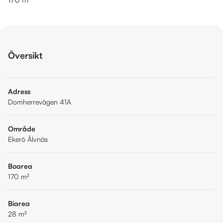
Översikt
Adress
Domherrevägen 41A
Område
Ekerö Älvnäs
Boarea
170
m²
Biarea
28
m²