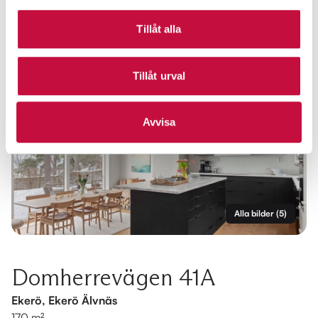
Tillåt alla
Tillåt urval
Avvisa
Alla bilder
(
5
)
Domherrevägen 41A
Ekerö, Ekerö Älvnäs
170 m²