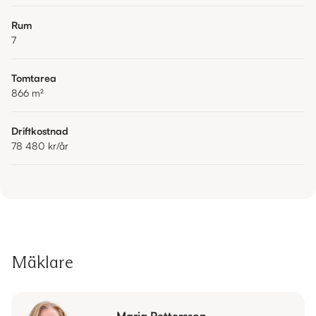
Rum
7
Tomtarea
866
m²
Driftkostnad
78 480 kr
/år
Mäklare
Maria Pettersson