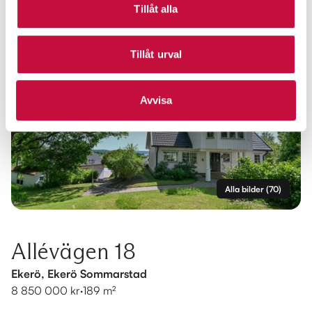
Tillåt alla
Tillåt urval
Avvisa
Alla bilder
(
70
)
Allévägen 18
Ekerö, Ekerö Sommarstad
8 850 000 kr
·
189 m²