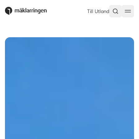
Allévägen 18, Ekerö – Mäklarri
Till Utland