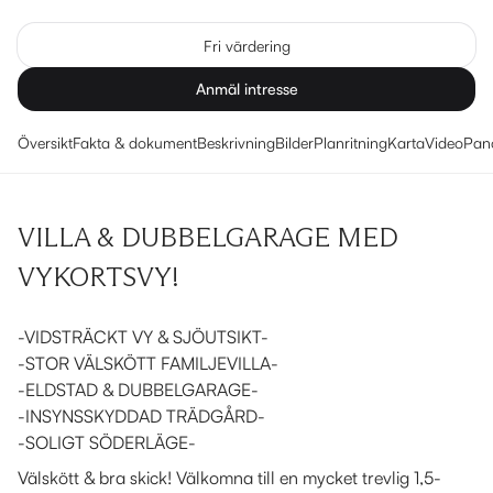
Fri värdering
Anmäl intresse
Översikt
Fakta & dokument
Beskrivning
Bilder
Planritning
Karta
Video
Pan
VILLA & DUBBELGARAGE MED
VYKORTSVY!
-VIDSTRÄCKT VY & SJÖUTSIKT-
-STOR VÄLSKÖTT FAMILJEVILLA-
-ELDSTAD & DUBBELGARAGE-
-INSYNSSKYDDAD TRÄDGÅRD-
-SOLIGT SÖDERLÄGE-
Välskött & bra skick! Välkomna till en mycket trevlig 1,5-