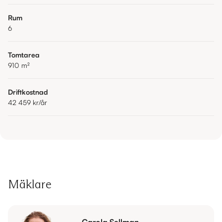
Rum
6
Tomtarea
910
m²
Driftkostnad
42 459 kr
/år
Mäklare
Carola Sellman