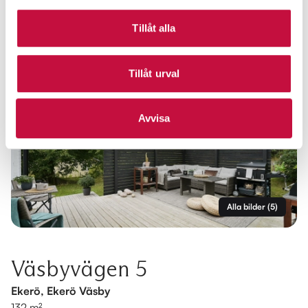
Tillåt alla
Tillåt urval
Avvisa
Alla bilder
(
5
)
Väsbyvägen 5
Ekerö, Ekerö Väsby
132 m²