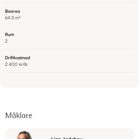
Boarea
64.5
m²
Rum
2
Driftkostnad
2 400 kr
/år
Mäklare
Linn Jadehov