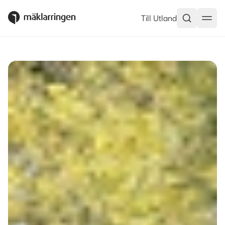
Västanbäck 56, Falun – Mäklar
Till Utland