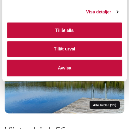
Visa detaljer
Tillåt alla
Tillåt urval
Avvisa
Alla bilder
(
22
)