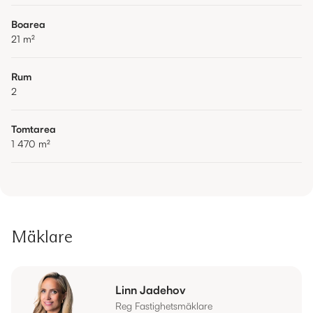
Boarea
21
m²
Rum
2
Tomtarea
1 470
m²
Mäklare
Linn Jadehov
Reg Fastighetsmäklare