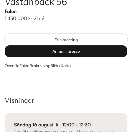
Västanbäck 56
Falun
1 450 000 kr
·
21 m²
Fri värdering
Anmäl intresse
Översikt
Fakta
Beskrivning
Bilder
Karta
Visningar
Söndag 16 augusti kl. 12:00 - 12:30
Anmäl dig till visningen genom att klicka på