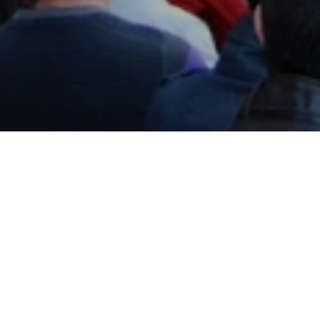
2018-01-30
Påskveckan i Málaga är en njutning för alla sinnen och
mycket annorlunda den svenska påsken – med sina
enorma påskprocessioner som gungar fram längs med
gatorna i flera timmar, ackompanjerade av rökelse och
orkestermusik är det svårt att inte bli berörd. Du behöver
inte vara religiös för att njuta av detta skådespel om Jesus