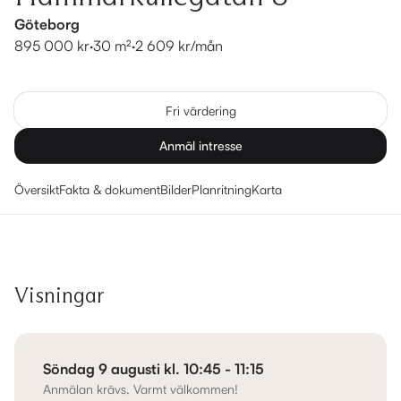
Göteborg
895 000 kr
·
30 m²
·
2 609 kr/mån
Fri värdering
Anmäl intresse
Översikt
Fakta & dokument
Bilder
Planritning
Karta
Visningar
Söndag 9 augusti kl. 10:45 - 11:15
Anmälan krävs. Varmt välkommen!