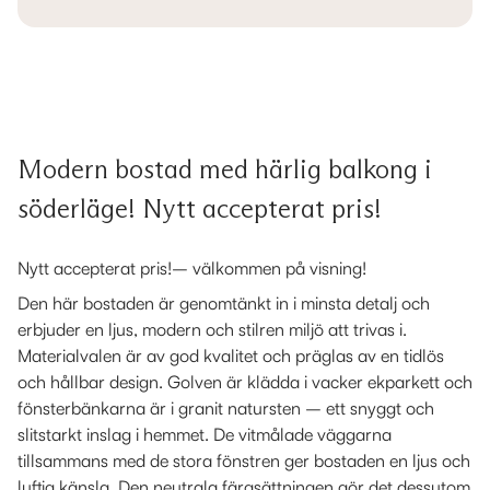
Modern bostad med härlig balkong i
söderläge! Nytt accepterat pris!
Nytt accepterat pris!– välkommen på visning!
Den här bostaden är genomtänkt in i minsta detalj och
erbjuder en ljus, modern och stilren miljö att trivas i.
Materialvalen är av god kvalitet och präglas av en tidlös
och hållbar design. Golven är klädda i vacker ekparkett och
fönsterbänkarna är i granit natursten – ett snyggt och
slitstarkt inslag i hemmet. De vitmålade väggarna
tillsammans med de stora fönstren ger bostaden en ljus och
luftig känsla. Den neutrala färgsättningen gör det dessutom