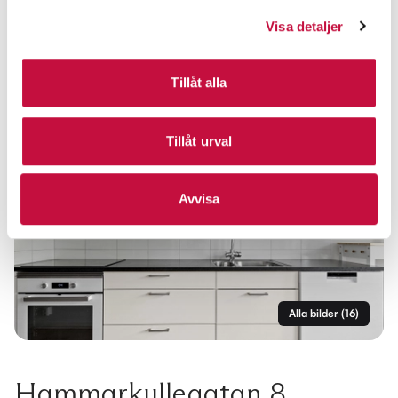
Visa detaljer
Tillåt alla
Tillåt urval
Avvisa
Alla bilder
(
16
)
Hammarkullegatan 8