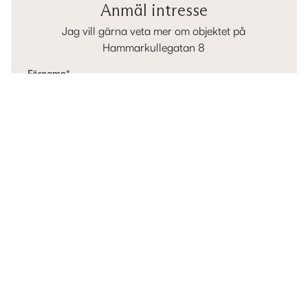
Anmäl intresse
Jag vill gärna veta mer om objektet på
Hammarkullegatan 8
Förnamn
*
Efternamn
*
E-post
*
Telefon
*
Mina tankar