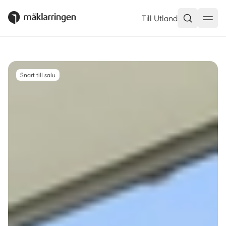
Tegvägen 88, Järfälla – Mäklar
Till Utland
Snart till salu