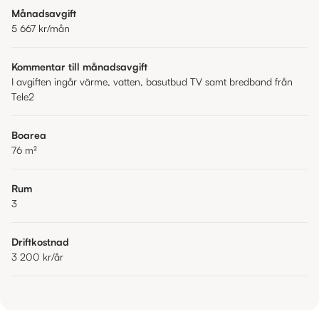
Månadsavgift
5 667 kr
/mån
Kommentar till månadsavgift
I avgiften ingår värme, vatten, basutbud TV samt bredband från
Tele2
Boarea
76
m²
Rum
3
Driftkostnad
3 200 kr
/år