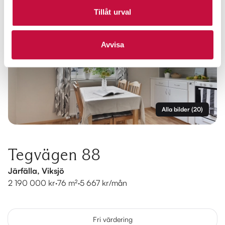
Tillåt urval
Avvisa
Alla bilder
(
20
)
Tegvägen 88
Järfälla, Viksjö
2 190 000 kr
·
76 m²
·
5 667 kr/mån
Fri värdering