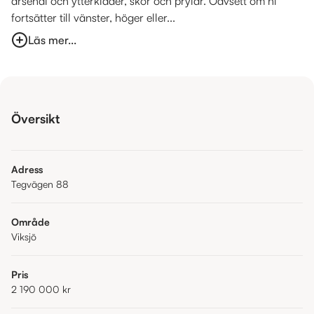
arsenal och ytterkläder, skor och prylar. Oavsett om ni
fortsätter till vänster, höger eller...
Läs mer...
Översikt
Adress
Tegvägen 88
Område
Viksjö
Pris
2 190 000 kr