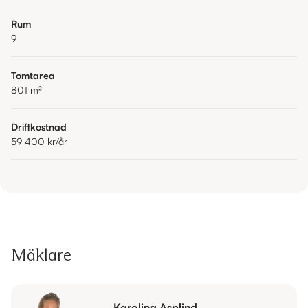
Rum
9
Tomtarea
801
m²
Driftkostnad
59 400 kr
/år
Mäklare
Karolina Asplind