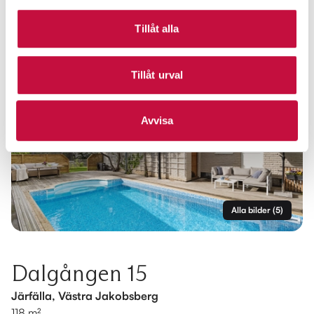
Tillåt alla
Tillåt urval
Avvisa
Alla bilder
(
5
)
Dalgången 15
Järfälla, Västra Jakobsberg
118 m²