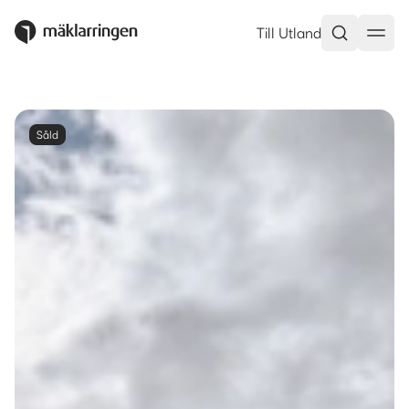
Till Utland
Såld