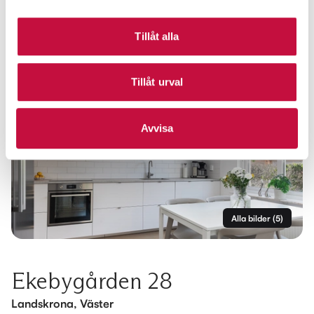
Tillåt alla
Tillåt urval
Avvisa
Alla bilder
(
5
)
Ekebygården 28
Landskrona, Väster