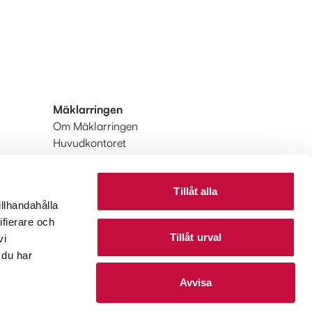
Mäklarringen
Om Mäklarringen
Huvudkontoret
Integritetspolicy
Användarvillkor
Tillåt alla
Upptäck Mäklarringen
illhandahålla
Upptäck Mäklarringen Utland
ifierare och
Tillåt urval
vi
 du har
Avvisa