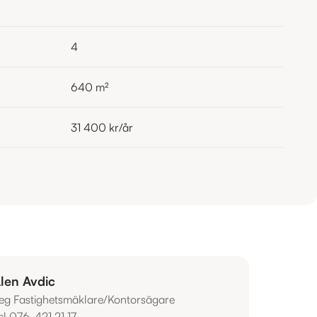
4
640
m²
31 400 kr
/år
len Avdic
eg Fastighetsmäklare/Kontorsägare
el 076-421 21 17