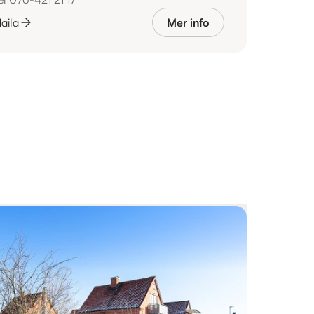
aila
Mer info