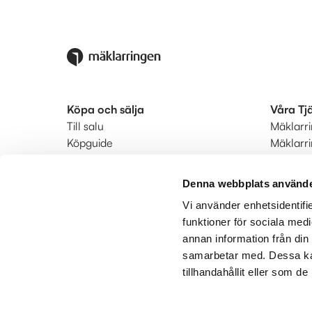
Köpa och sälja
Våra Tj
Till salu
Mäklarr
Köpguide
Mäklarr
Säljguide
Startkla
Ditt bostadsvärde
Ringmär
Denna webbplats använde
Värdera din bostad
Status
Vi använder enhetsidentifie
Bodil hyrköp
Kunderb
funktioner för sociala medi
Hitta mäklare
annan information från din
Utland
samarbetar med. Dessa kan
tillhandahållit eller som d