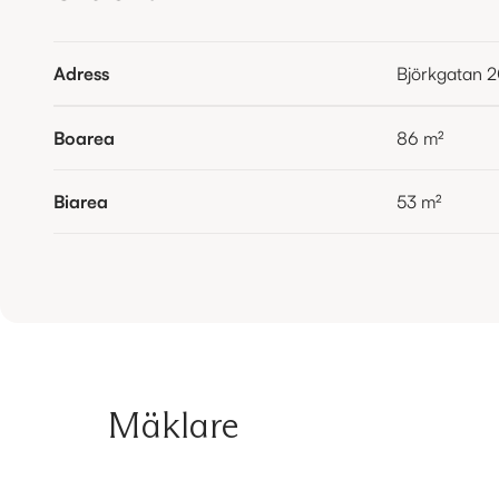
Adress
Björkgatan 
Boarea
86
m²
Biarea
53
m²
Mäklare