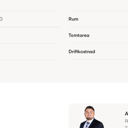
20
Rum
Tomtarea
Driftkostnad
A
R
T