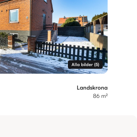
Alla bilder
(
5
)
Landskrona
86 m²