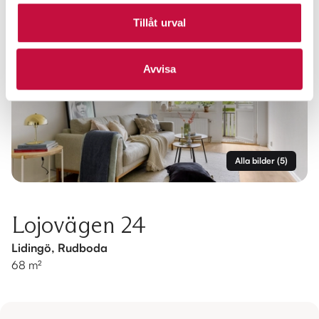
Tillåt urval
Avvisa
Alla bilder
(
5
)
Lojovägen 24
Lidingö, Rudboda
68 m²