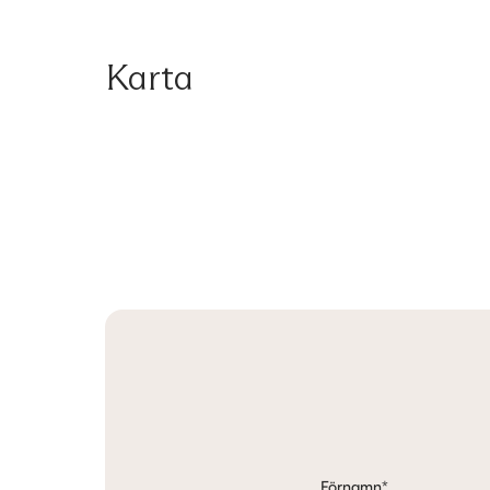
Karta
Förnamn
*