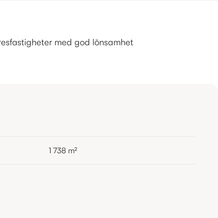
hyresfastigheter med god lönsamhet
1 738
m²