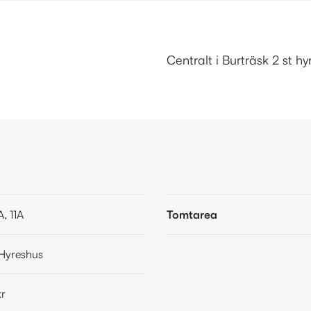
Centralt i Burträsk 2 st 
, 11A
Tomtarea
Hyreshus
r