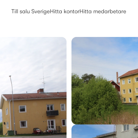
Kamvägen 9A, 11A, Skellefteå –
Till salu Sverige
Hitta kontor
Hitta medarbetare