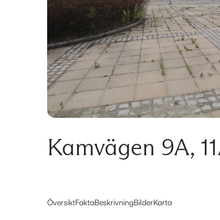
Kamvägen 9A, 1
Översikt
Fakta
Beskrivning
Bilder
Karta