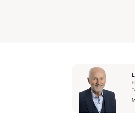
L
R
T
M