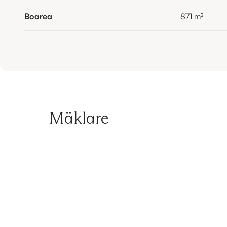
Boarea
871
m²
Mäklare