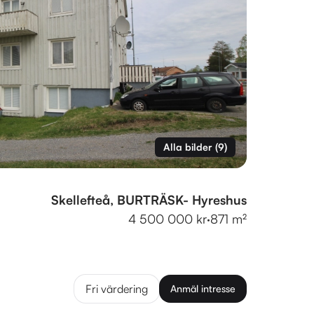
Alla bilder
(
9
)
Skellefteå, BURTRÄSK- Hyreshus
4 500 000 kr
·
871 m²
Fri värdering
Anmäl intresse