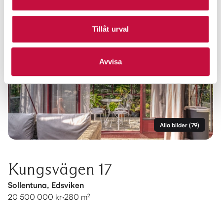
Tillåt urval
Avvisa
Alla bilder
(
79
)
Kungsvägen 17
Sollentuna, Edsviken
20 500 000 kr
·
280 m²