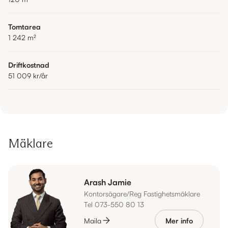
Tomtarea
1 242
m²
Driftkostnad
51 009 kr
/år
Mäklare
Arash Jamie
Kontorsägare/Reg Fastighetsmäklare
Tel 073-550 80 13
Maila
Mer info