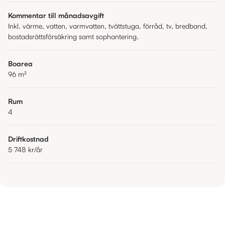
Kommentar till månadsavgift
Inkl. värme, vatten, varmvatten, tvättstuga, förråd, tv, bredband,
bostadsrättsförsäkring samt sophantering.
Boarea
96
m²
Rum
4
Driftkostnad
5 748 kr
/år