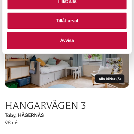
Tillåt alla
Tillåt urval
Avvisa
Alla bilder
(
5
)
HANGARVÄGEN 3
Täby, HÄGERNÄS
98 m²