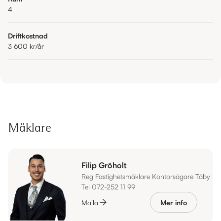
4
Driftkostnad
3 600 kr
/år
Mäklare
Filip Gröholt
Reg Fastighetsmäklare Kontorsägare Täby
Tel 072-252 11 99
Maila
Mer info