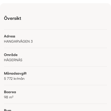
Översikt
Adress
HANGARVÄGEN 3
Område
HÄGERNÄS
Månadsavgift
5 772 kr
/mån
Boarea
98
m²
Rum