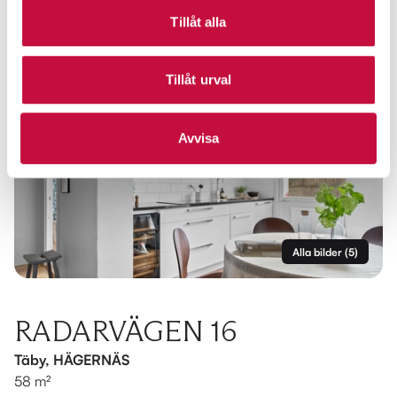
Tillåt alla
Tillåt urval
Avvisa
Alla bilder
(
5
)
RADARVÄGEN 16
Täby, HÄGERNÄS
58 m²