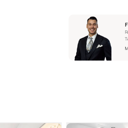
F
R
T
M