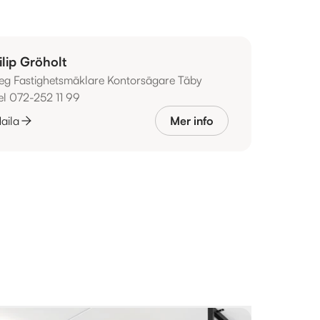
ilip Gröholt
eg Fastighetsmäklare Kontorsägare Täby
el 072-252 11 99
aila
Mer info