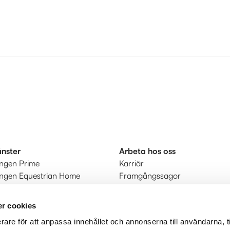
änster
Arbeta hos oss
ingen Prime
Karriär
ingen Equestrian Home
Framgångssagor
r
kt
r cookies
rare för att anpassa innehållet och annonserna till användarna, t
judanden