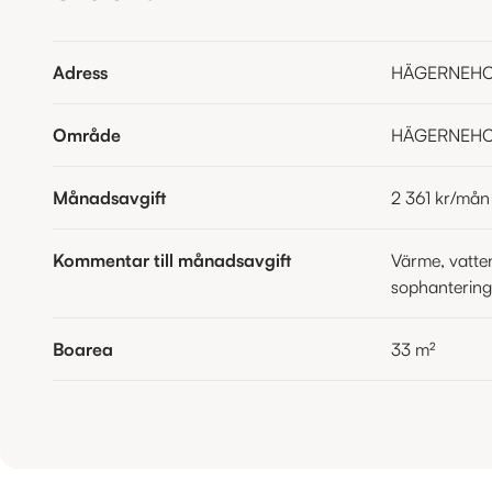
Adress
HÄGERNEHOL
Område
HÄGERNEH
Månadsavgift
2 361 kr
/mån
Kommentar till månadsavgift
Värme, vatten
sophantering
Boarea
33
m²