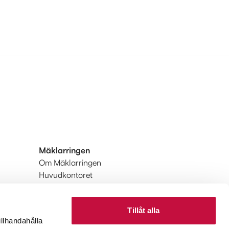
Mäklarringen
Om Mäklarringen
Huvudkontoret
Integritetspolicy
Användarvillkor
Tillåt alla
Upptäck Mäklarringen
illhandahålla
Upptäck Mäklarringen Utland