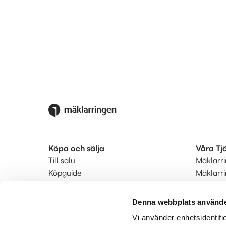
Köpa och sälja
Våra Tj
Till salu
Mäklarr
Köpguide
Mäklarr
Säljguide
Startkla
Ditt bostadsvärde
Ringmär
Denna webbplats använde
Värdera din bostad
Status
Vi använder enhetsidentifie
Bodil hyrköp
Kunderb