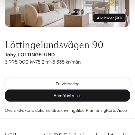
Alla bilder
(
30
)
Löttingelundsvägen 90
Täby, LÖTTINGELUND
3 995 000 kr
·
75.2 m²
·
5 335 kr/mån
Fri värdering
Anmäl intresse
Översikt
Fakta & dokument
Beskrivning
Bilder
Planritning
Karta
Video