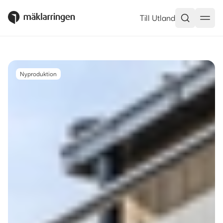
Löttingelundsvägen 90, Täby –
Till Utland
Nyproduktion