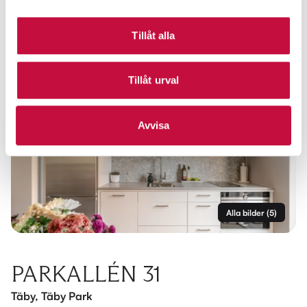
Tillåt alla
Tillåt urval
Avvisa
Alla bilder
(
5
)
PARKALLÉN 31
Täby, Täby Park