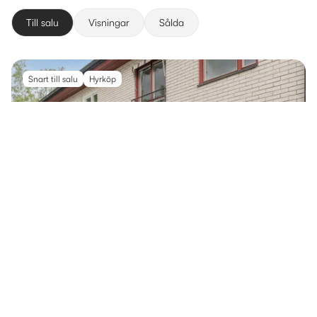
Till salu
Visningar
Sålda
Snart till salu
Hyrköp
TETORPSVÄGEN 34
3 595 000 kr
Upplands Väsby, Centralt Väsby
6 rum
·
125 m²