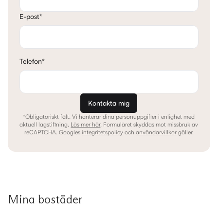
E-post
*
Telefon
*
Kontakta mig
*Obligatoriskt fält. Vi hanterar dina personuppgifter i enlighet med
aktuell lagstiftning.
Läs mer här
.
Formuläret skyddas mot missbruk av
reCAPTCHA. Googles
integritetspolicy
och
användarvillkor
gäller.
Mina bostäder