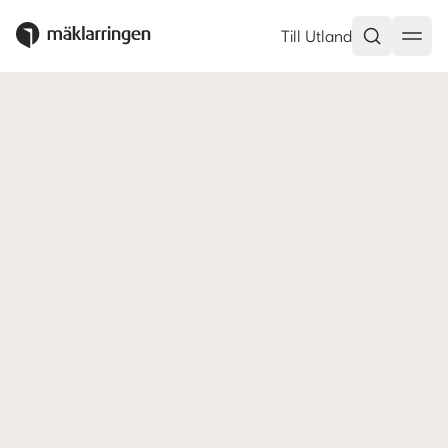
Kais Ghedamsi - Mäklarringen
Till Utland