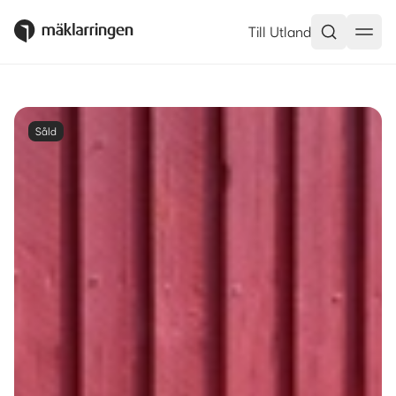
Till Utland
Såld