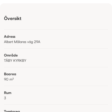
Översikt
Adress
Albert Målares väg 29A
Område
TÄBY KYRKBY
Boarea
90
m²
Rum
3
Tomtarea