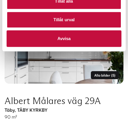
Tillåt alla
Tillåt urval
Avvisa
Alla bilder
(
5
)
Albert Målares väg 29A
Täby, TÄBY KYRKBY
90 m²