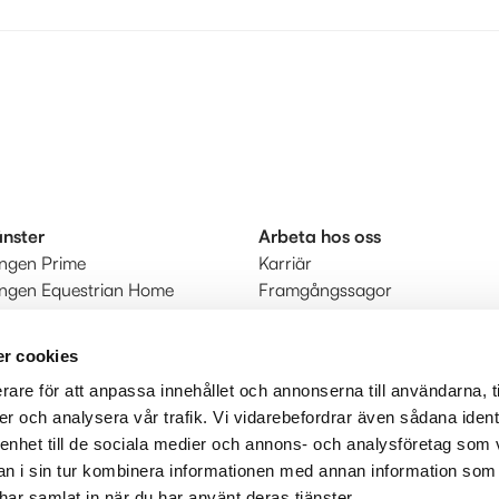
änster
Arbeta hos oss
ingen Prime
Karriär
ingen Equestrian Home
Framgångssagor
r
kt
r cookies
rare för att anpassa innehållet och annonserna till användarna, t
judanden
er och analysera vår trafik. Vi vidarebefordrar även sådana ident
 enhet till de sociala medier och annons- och analysföretag som 
 i sin tur kombinera informationen med annan information som
e har samlat in när du har använt deras tjänster.