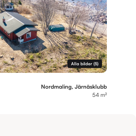
Alla bilder
(
5
)
Nordmaling, Järnäsklubb
54 m²