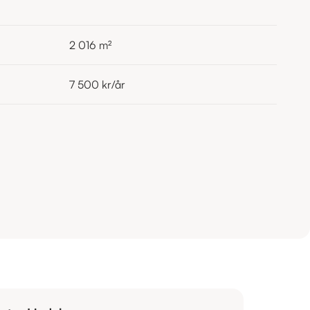
2 016
m²
7 500 kr
/år