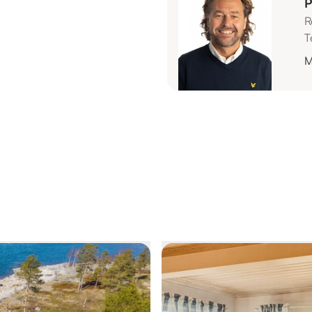
P
R
T
M