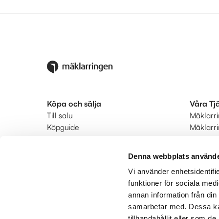
Köpa och sälja
Våra Tj
Till salu
Mäklarr
Köpguide
Mäklarr
Säljguide
Startkla
Ditt bostadsvärde
Ringmär
Denna webbplats använde
Värdera din bostad
Status
Vi använder enhetsidentifie
Bodil hyrköp
Kunderb
funktioner för sociala medi
Hitta mäklare
annan information från din
Utland
samarbetar med. Dessa kan
tillhandahållit eller som d