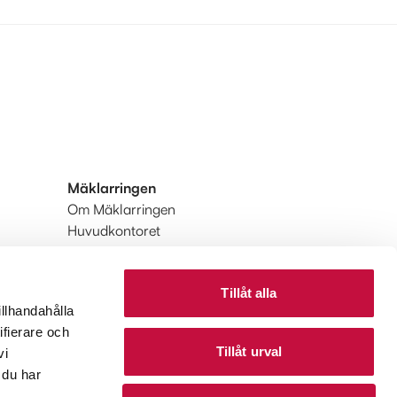
Mäklarringen
Om Mäklarringen
Huvudkontoret
Integritetspolicy
Användarvillkor
Tillåt alla
Upptäck Mäklarringen
illhandahålla
Upptäck Mäklarringen Utland
ifierare och
Tillåt urval
vi
 du har