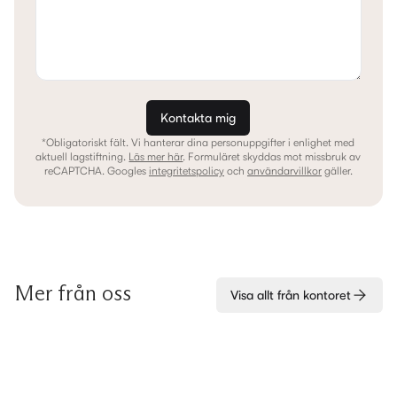
Kontakta mig
*Obligatoriskt fält. Vi hanterar dina personuppgifter i enlighet med
aktuell lagstiftning.
Läs mer här
.
Formuläret skyddas mot missbruk av
reCAPTCHA. Googles
integritetspolicy
och
användarvillkor
gäller.
Mer från oss
Visa allt från kontoret
Alla
Visningar
Nyproduktion
Sålda