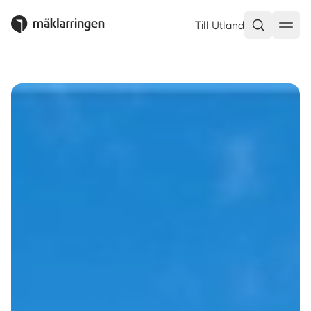
Väsby Grind, Västerås – Mäklar
Till Utland