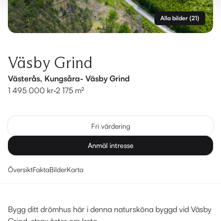
Alla bilder
(
21
)
Väsby Grind
Västerås, Kungsåra- Väsby Grind
1 495 000 kr
·
2 175 m²
Fri värdering
Anmäl intresse
Översikt
Fakta
Bilder
Karta
Bygg ditt drömhus här i denna natursköna byggd vid Väsby
Grind, strax öster om Irsta.