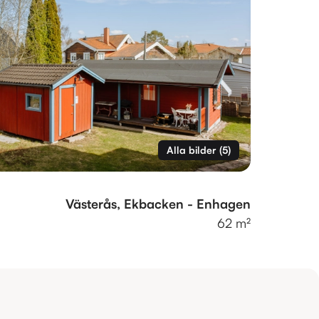
Alla bilder
(
5
)
Västerås, Ekbacken - Enhagen
62 m²