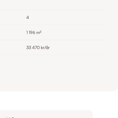
4
1 196
m²
33 470 kr
/år