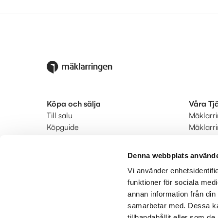
Köpa och sälja
Våra Tj
Till salu
Mäklarr
Köpguide
Mäklarr
Säljguide
Startkla
Ditt bostadsvärde
Ringmär
Denna webbplats använde
Värdera din bostad
Status
Vi använder enhetsidentifie
Bodil hyrköp
Kunderb
funktioner för sociala medi
Hitta mäklare
annan information från din
Utland
samarbetar med. Dessa kan
tillhandahållit eller som d