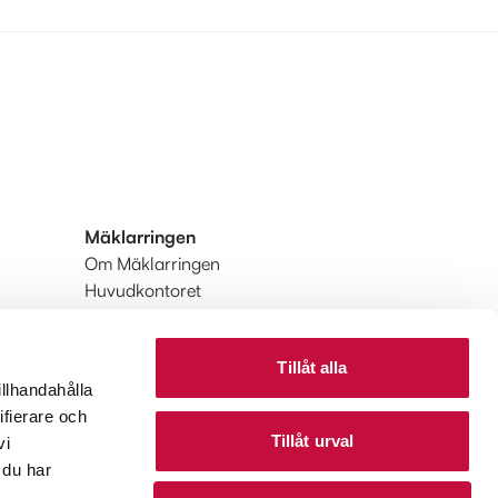
Mäklarringen
Om Mäklarringen
Huvudkontoret
Integritetspolicy
Användarvillkor
Tillåt alla
Upptäck Mäklarringen
illhandahålla
Upptäck Mäklarringen Utland
ifierare och
Tillåt urval
vi
 du har