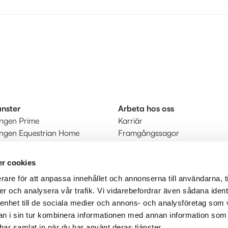
änster
Arbeta hos oss
ingen Prime
Karriär
ingen Equestrian Home
Framgångssagor
r
kt
r cookies
rare för att anpassa innehållet och annonserna till användarna, t
judanden
er och analysera vår trafik. Vi vidarebefordrar även sådana ident
 enhet till de sociala medier och annons- och analysföretag som 
 i sin tur kombinera informationen med annan information som
e har samlat in när du har använt deras tjänster.