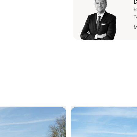
D
R
T
M