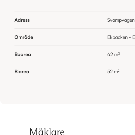
Adress
Svampvägen
Område
Ekbacken - 
Boarea
62
m²
Biarea
52
m²
Mäklare