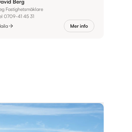
avid Berg
eg Fastighetsmäklare
el 0709-41 45 31
aila
Mer info