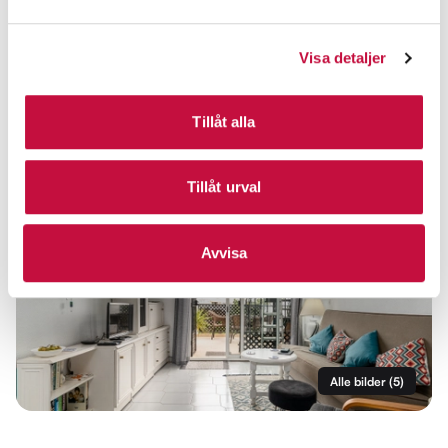
Visa detaljer
Tillåt alla
Tillåt urval
Avvisa
Alle bilder
(
5
)