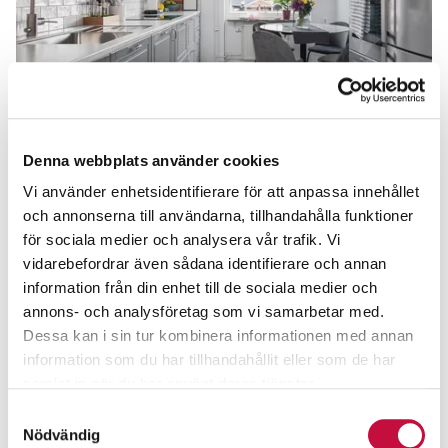
Vagnmansgatan 7A
1 395 000 kr
Denna webbplats använder cookies
Landskrona, Centrum
Vi använder enhetsidentifierare för att anpassa innehållet
2 rum
·
60 m²
·
4 517 kr/mån
och annonserna till användarna, tillhandahålla funktioner
för sociala medier och analysera vår trafik. Vi
Visning 9/8 12:00
vidarebefordrar även sådana identifierare och annan
information från din enhet till de sociala medier och
annons- och analysföretag som vi samarbetar med.
Dessa kan i sin tur kombinera informationen med annan
information som du har tillhandahållit eller som de har
samlat in när du har använt deras tjänster.
Samtyckesval
Nödvändig