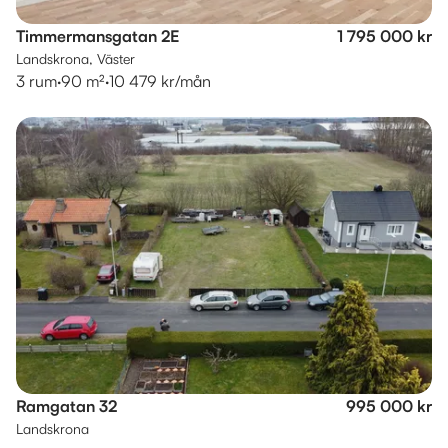
Timmermansgatan 2E
1 795 000 kr
Landskrona, Väster
3 rum
·
90 m²
·
10 479 kr/mån
Ramgatan 32
995 000 kr
Landskrona