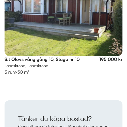
S:t Olovs vång gång 10, Stuga nr 10
195 000 kr
Landskrona, Landskrona
3 rum
·
50 m²
Tänker du köpa bostad?
Oavsett om du letar hus, lägenhet eller annan