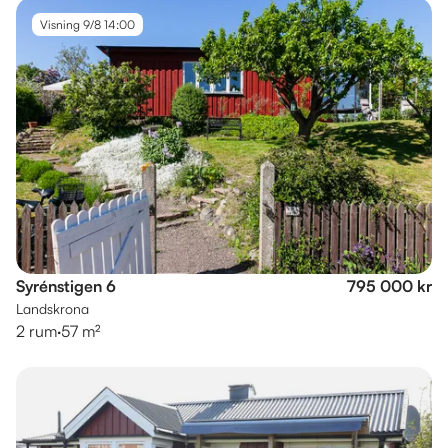
Visning 9/8 14:00
Syrénstigen 6
795 000 kr
Landskrona
2 rum
·
57 m²