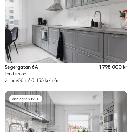
Segergatan 6A
1 795 000 kr
Landskrona
2 rum
·
58 m²
·
3 455 kr/mån
Visning 9/8 13:00