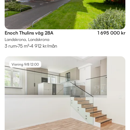
Enoch Thulins väg 28A
1 695 000 kr
Landskrona, Landskrona
3 rum
·
75 m²
·
4 912 kr/mån
Visning 9/8 12:00