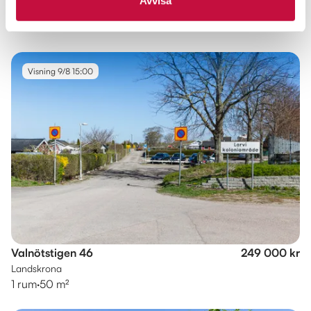
Avvisa
Landskrona, Väster
2 rum
·
54 m²
·
4 838 kr/mån
Visning 9/8 15:00
Valnötstigen 46
249 000 kr
Landskrona
1 rum
·
50 m²