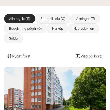
Alla objekt (11)
Snart till salu (0)
Visningar (7)
Budgivning pågår (0)
Hyrköp
Nyproduktion
Sålda
Nyast först
Visa på karta