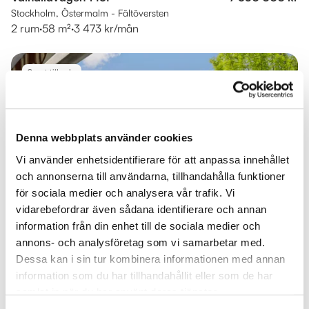
Stockholm, Östermalm - Fältöversten
2 rum
·
58 m²
·
3 473 kr/mån
Snart till salu
Denna webbplats använder cookies
Vi använder enhetsidentifierare för att anpassa innehållet
och annonserna till användarna, tillhandahålla funktioner
för sociala medier och analysera vår trafik. Vi
vidarebefordrar även sådana identifierare och annan
information från din enhet till de sociala medier och
annons- och analysföretag som vi samarbetar med.
Valhallavägen 152D
Dessa kan i sin tur kombinera informationen med annan
Stockholm, Östermalm - Fältöversten
information som du har tillhandahållit eller som de har
3 rum
·
77 m²
·
4 491 kr/mån
samlat in när du har använt deras tjänster.