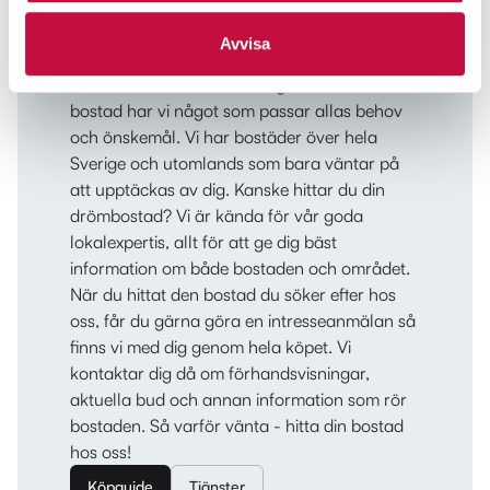
Avvisa
Tänker du köpa bostad?
Oavsett om du letar hus, lägenhet eller annan
bostad har vi något som passar allas behov
och önskemål. Vi har bostäder över hela
Sverige och utomlands som bara väntar på
att upptäckas av dig. Kanske hittar du din
drömbostad? Vi är kända för vår goda
lokalexpertis, allt för att ge dig bäst
information om både bostaden och området.
När du hittat den bostad du söker efter hos
oss, får du gärna göra en intresseanmälan så
finns vi med dig genom hela köpet. Vi
kontaktar dig då om förhandsvisningar,
aktuella bud och annan information som rör
bostaden. Så varför vänta - hitta din bostad
hos oss!
Köpguide
Tjänster