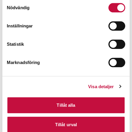
Samtyckesval
Nödvändig
Budgivning pågår
Inställningar
Statistik
Marknadsföring
Valhallavägen 148D
12 950 000 kr
Visa detaljer
Stockholm, Östermalm - Fältöversten
4 rum
·
94 m²
·
5 519 kr/mån
Tillåt alla
Tillåt urval