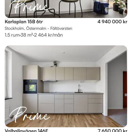
Karlaplan 15B 6tr
4 940 000 kr
Stockholm, Östermalm - Fältöversten
1.5 rum
·
38 m²
·
2 464 kr/mån
Valhallavägen 146F
7 650 000 kr