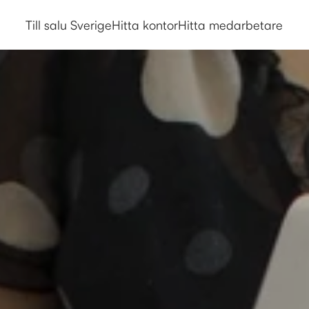
Till salu Sverige
Hitta kontor
Hitta medarbetare