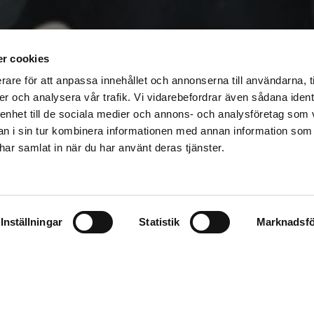
r cookies
rare för att anpassa innehållet och annonserna till användarna, t
er och analysera vår trafik. Vi vidarebefordrar även sådana ident
 enhet till de sociala medier och annons- och analysföretag som 
k Mäklarringen
 i sin tur kombinera informationen med annan information som
e har samlat in när du har använt deras tjänster.
 byggtips, faktainformation och 
Inställningar
Statistik
Marknadsfö
redning, renovering, bostadssty
 och såklart nyheter inom ekon
 och om Mäklarringen.