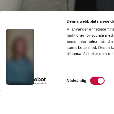
Denna webbplats använde
Vi använder enhetsidentifie
funktioner för sociala medi
annan information från din
Upptäc
samarbetar med. Dessa kan
tillhandahållit eller som d
Här får du
Samtyckesval
Nödvändig
inom hemin
bostadsköp
branschen