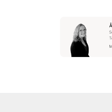
Å
S
T
M