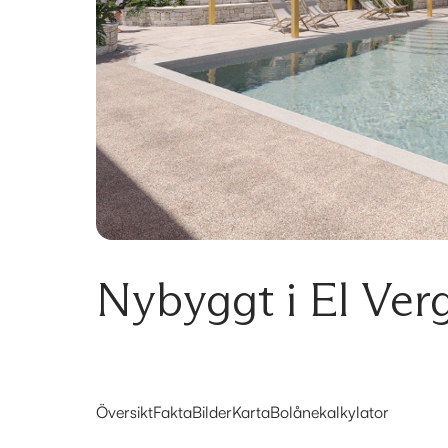
Nybyggt i El Ver
Översikt
Fakta
Bilder
Karta
Bolånekalkylator