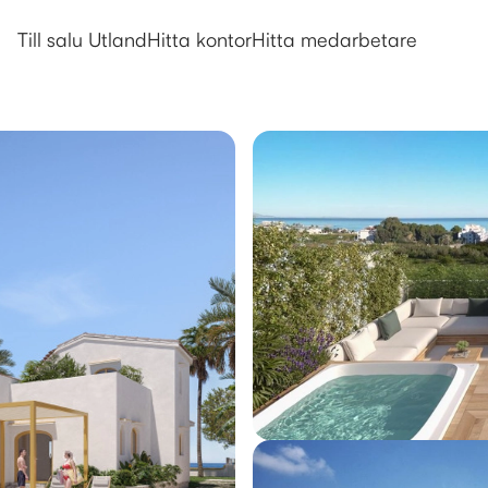
Utlandsboende till salu i Denia
Till salu Utland
Hitta kontor
Hitta medarbetare