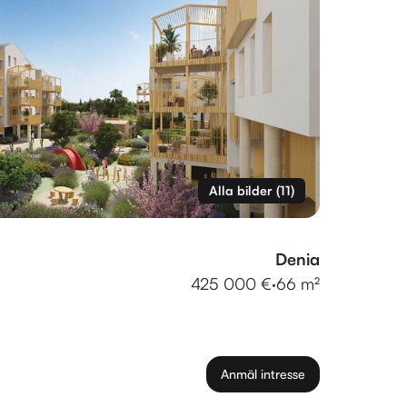
Alla bilder
(
11
)
Denia
425 000 €
·
66 m²
Anmäl intresse