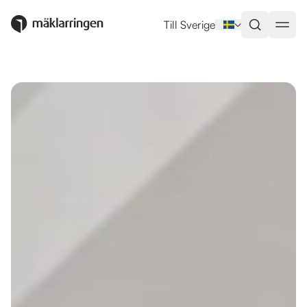
Utlandsboende till salu i Javea
Till Sverige