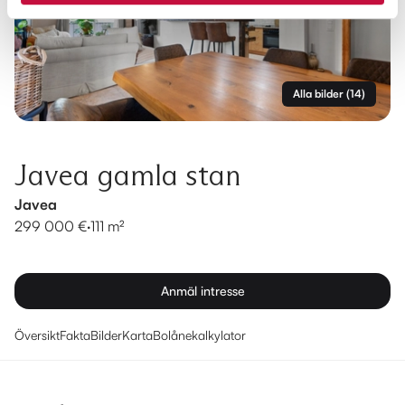
Alla bilder
(
14
)
Javea gamla stan
Javea
299 000 €
·
111 m²
Anmäl intresse
Översikt
Fakta
Bilder
Karta
Bolånekalkylator