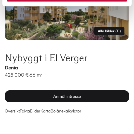
Alla bilder
(
11
)
Nybyggt i El Verger
Denia
425 000 €
·
66 m²
Anmäl intresse
Översikt
Fakta
Bilder
Karta
Bolånekalkylator