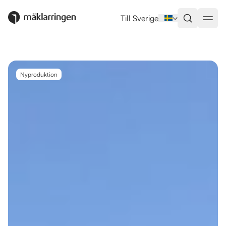
Utlandsboende till salu i Denia
Till Sverige
Nyproduktion