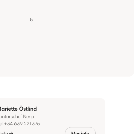
5
ariette Östlind
ontorschef Nerja
el +34 639 221 375
aila
Mer info