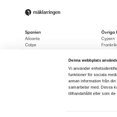
Spanien
Övriga 
Alicante
Cypern
Calpe
Frankrik
Denia
Portugal
Estepona-Marbella-Manilva
Turkiet
Denna webbplats använde
Fuengirola-Mijas-Benalmádena
Vi använder enhetsidentifie
Nerja
funktioner för sociala medi
Södra Costa Blanca
annan information från din
Valencia
samarbetar med. Dessa kan
tillhandahållit eller som d