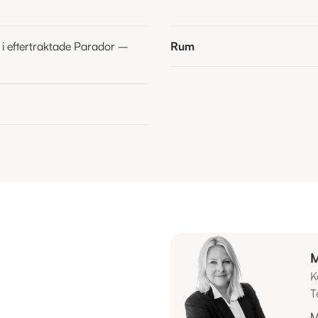
 eftertraktade Parador –
Rum
M
K
T
M