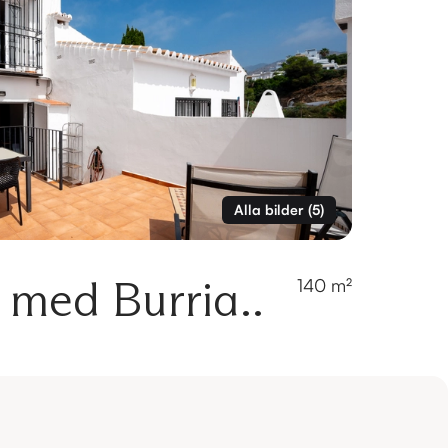
Alla bilder
(
5
)
 med Burria..
140 m²