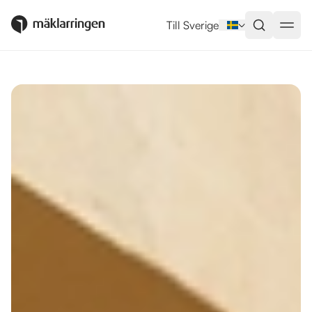
Utlandsboende till salu i Nerja
Till Sverige