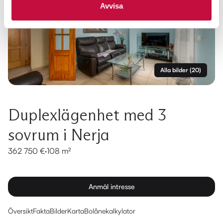
Avvisa
Alla bilder
(
20
)
Duplexlägenhet med 3
sovrum i Nerja
362 750 €
·
108 m²
Anmäl intresse
Översikt
Fakta
Bilder
Karta
Bolånekalkylator