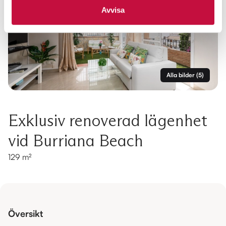
Avvisa
Alla bilder
(
5
)
Exklusiv renoverad lägenhet
vid Burriana Beach
129 m²
Översikt