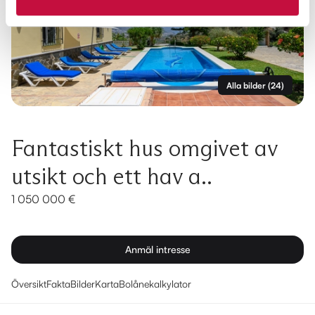
Alla bilder
(
24
)
Fantastiskt hus omgivet av
utsikt och ett hav a..
1 050 000 €
Anmäl intresse
Översikt
Fakta
Bilder
Karta
Bolånekalkylator