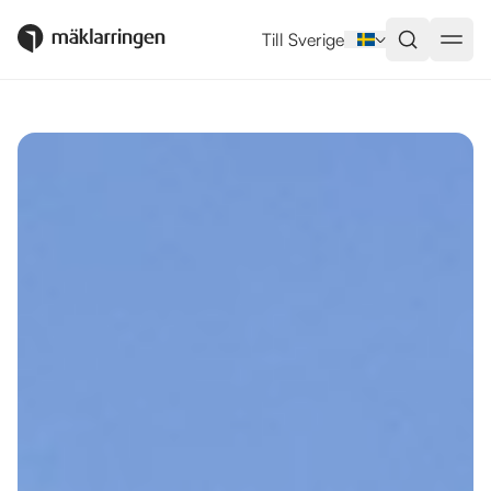
Utlandsboende till salu i Nerja
Till Sverige