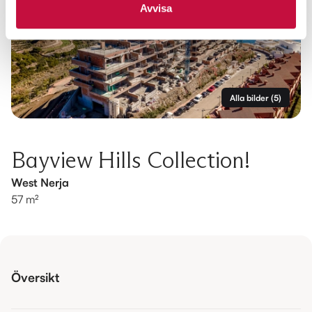
Avvisa
Alla bilder
(
5
)
Bayview Hills Collection!
West Nerja
57 m²
Översikt