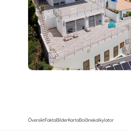
Översikt
Fakta
Bilder
Karta
Bolånekalkylator