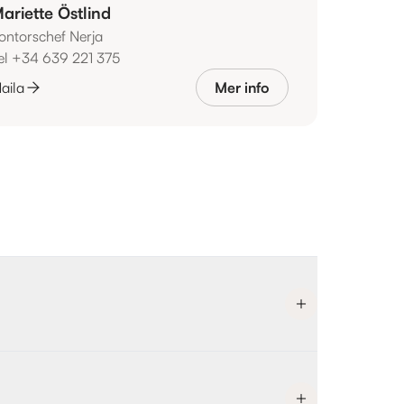
ariette Östlind
ontorschef Nerja
el +34 639 221 375
aila
Mer info