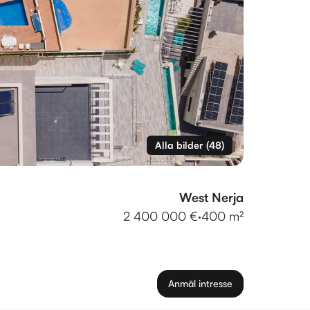
Alla bilder
(
48
)
West Nerja
2 400 000 €
·
400 m²
Anmäl intresse