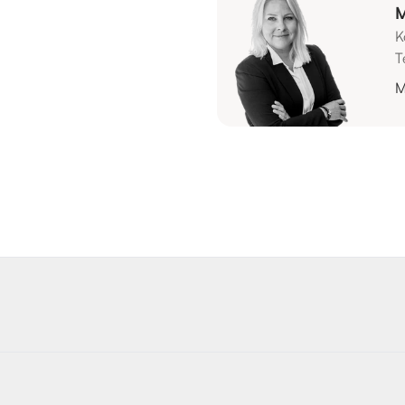
M
K
T
M