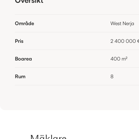
Område
West Nerja
Pris
2 400 000 
Boarea
400
m²
Rum
8
Mäklare