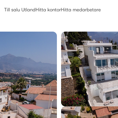
Utlandsboende till salu i Nerja
Till salu Utland
Hitta kontor
Hitta medarbetare