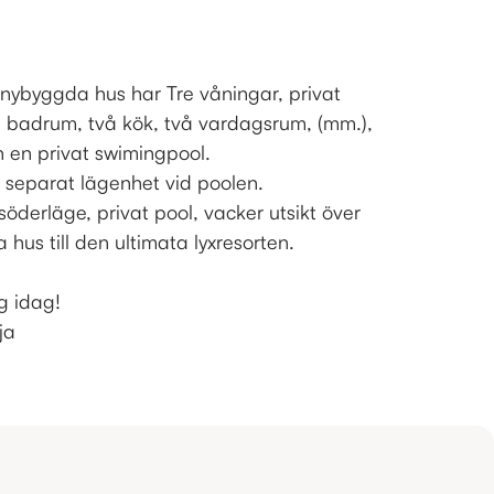
ybyggda hus har Tre våningar, privat
u badrum, två kök, två vardagsrum, (mm.),
h en privat swimingpool.
 separat lägenhet vid poolen.
söderläge, privat pool, vacker utsikt över
 hus till den ultimata lyxresorten.
g idag!
ja