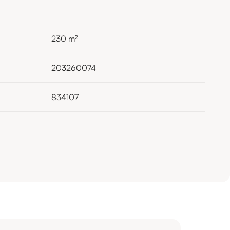
230
m²
203260074
834107