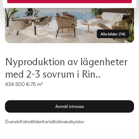
Alla bilder
(
14
)
Nyproduktion av lägenheter
med 2-3 sovrum i Rin..
434 500 €
·
75 m²
Anmäl intresse
Översikt
Fakta
Bilder
Karta
Bolånekalkylator