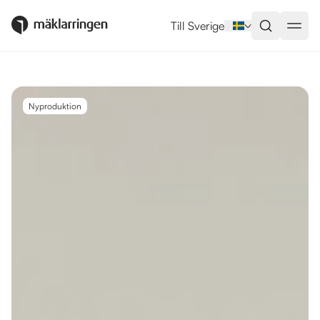
Utlandsboende till salu i Rincón 
Till Sverige
Nyproduktion