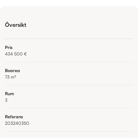
Översikt
Pris
434 500 €
Boarea
73
m²
Rum
3
Referens
203240350