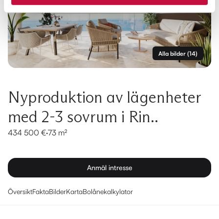
Alla bilder
(
14
)
Nyproduktion av lägenheter
med 2-3 sovrum i Rin..
434 500 €
·
73 m²
Anmäl intresse
Översikt
Fakta
Bilder
Karta
Bolånekalkylator