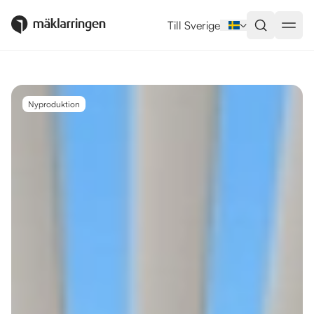
Utlandsboende till salu i Rincón 
Till Sverige
Nyproduktion