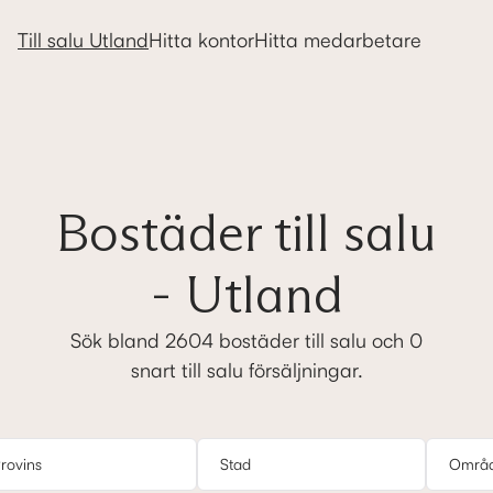
Mäklarringen - Hus, lägenheter 
Till salu Utland
Hitta kontor
Hitta medarbetare
Bostäder till salu
- Utland
Sök bland 2604 bostäder till salu och 0
snart till salu försäljningar.