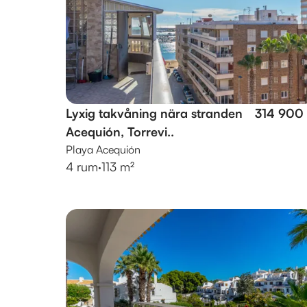
Lyxig takvåning nära stranden
314 900
Acequión, Torrevi..
Playa Acequión
4 rum
·
113 m²