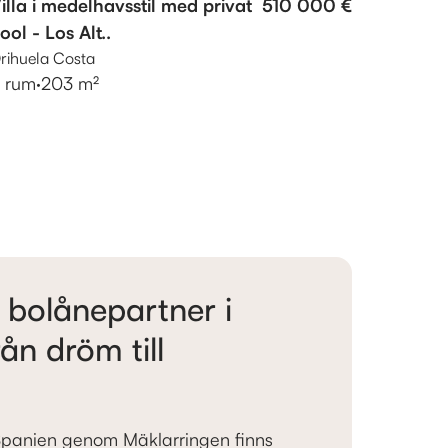
illa i medelhavsstil med privat
510 000 €
ool - Los Alt..
rihuela Costa
 rum
·
203 m²
 bolånepartner i
ån dröm till
Spanien genom Mäklarringen finns