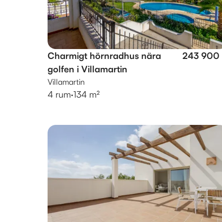
Charmigt hörnradhus nära
243 900
golfen i Villamartin
Villamartin
4 rum
·
134 m²