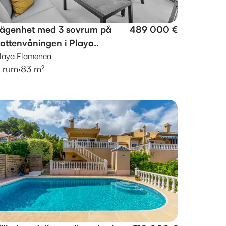
ägenhet med 3 sovrum på
489 000 €
ottenvåningen i Playa..
laya Flamenca
 rum
·
83 m²