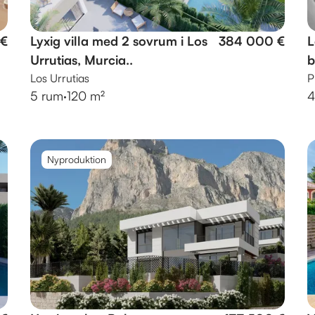
 €
Lyxig villa med 2 sovrum i Los
384 000 €
L
Urrutias, Murcia..
b
Los Urrutias
P
5 rum
·
120 m²
4
Nyproduktion