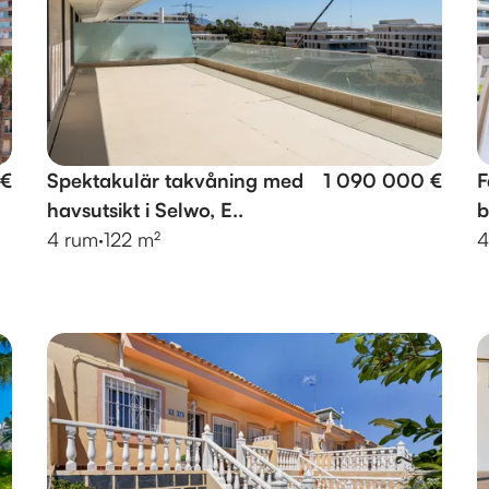
 €
Spektakulär takvåning med
1 090 000 €
F
havsutsikt i Selwo, E..
b
4 rum
·
122 m²
4