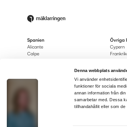
Spanien
Övriga 
Alicante
Cypern
Calpe
Frankrik
Denia
Portugal
Estepona-Marbella-Manilva
Turkiet
Denna webbplats använde
Fuengirola-Mijas-Benalmádena
Vi använder enhetsidentifie
Nerja
funktioner för sociala medi
Södra Costa Blanca
annan information från din
Valencia
samarbetar med. Dessa kan
tillhandahållit eller som d