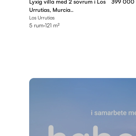
Lyxig villa med 2 sovrum i Los
399 000
Urrutias, Murcia..
Los Urrutias
5 rum
·
121 m²