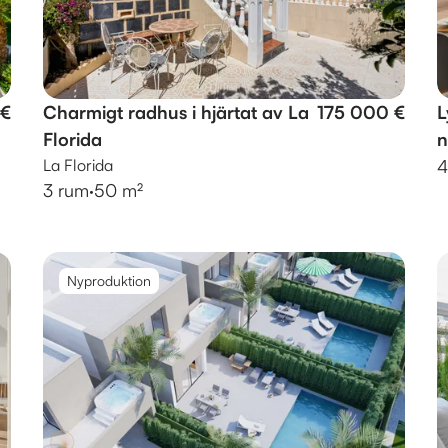
 €
Charmigt radhus i hjärtat av La
175 000 €
L
Florida
n
La Florida
4
3 rum
·
50 m²
Nyproduktion