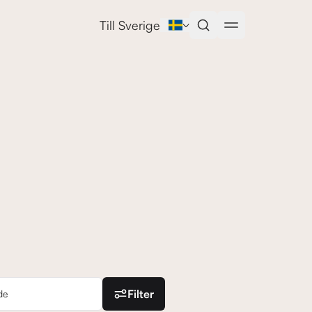
och andra bostäder till salu utomlands
Till Sverige
Filter