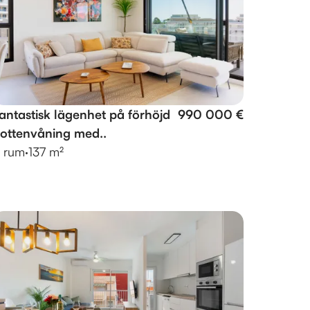
antastisk lägenhet på förhöjd
990 000 €
ottenvåning med..
 rum
·
137 m²