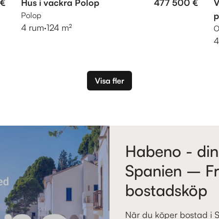
 €
Hus i vackra Polop
477 500 €
V
Polop
p
4 rum
·
124 m²
O
4
Visa fler
Habeno - din
Spanien – Fr
bostadsköp
När du köper bostad i 