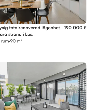
yxig totalrenoverad lägenhet
190 000 €
ära strand i Los..
 rum
·
90 m²