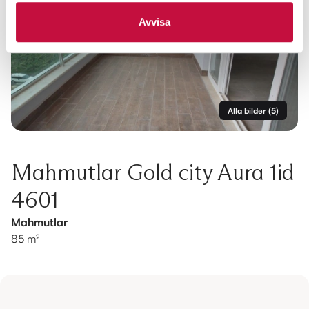
Avvisa
Alla bilder
(
5
)
Mahmutlar Gold city Aura 1id
4601
Mahmutlar
85 m²