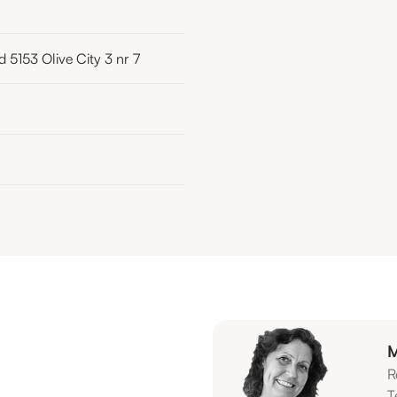
 5153 Olive City 3 nr 7
M
R
T