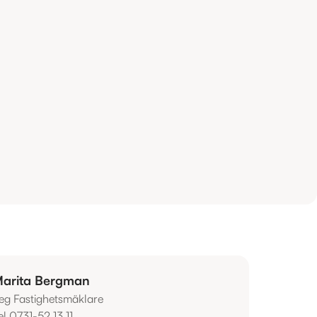
arita Bergman
eg Fastighetsmäklare
el 0731-52 13 11