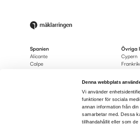
Spanien
Övriga 
Alicante
Cypern
Calpe
Frankrik
Denia
Portugal
Estepona-Marbella-Manilva
Turkiet
Denna webbplats använde
Fuengirola-Mijas-Benalmádena
Vi använder enhetsidentifie
Nerja
funktioner för sociala medi
Södra Costa Blanca
annan information från din
Valencia
samarbetar med. Dessa kan
tillhandahållit eller som d