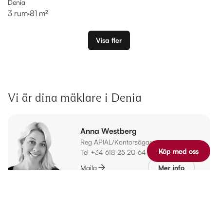
Denia
3 rum
·
81 m²
Visa fler
Vi är dina mäklare i Denia
Anna Westberg
Reg APIAL/Kontorsägare
Köp med oss
Köp med oss
Tel +34 618 25 20 64
Maila
Mer info
Mercedes Castro