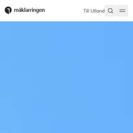
mäklare
Erfarna mäklare i Denia som ka
Till Utland