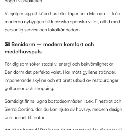
höga livskvaliteten.
Vi hjälper dig att köpa hus eller lägenhet i Moraira – från
moderna nybyggen till klassiska spanska villor, alltid med
personlig service och lokalkännedom.
🌇 Benidorm – modern komfort och
medelhavspuls
För dig som söker stadsliv, energi och bekvämlighet är
Benidorm det perfekta valet. Här möts gyllene stränder,
imponerande skyline och ett brett utbud av restauranger,
golfbanor och shopping.
Samtidigt finns lugna bostadsområden i t.ex. Finestrat och
Sierra Cortina, där du kan njuta av havsvy, modern design
och närhet till natur.
Att köpa bostad i Benidorm är ett smart val för dig som vill