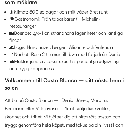
som mäklare
☀️Klimat: 300 soldagar och milt väder året runt
🍽️Gastronomi: Från tapasbarer till Michelin-
restauranger
🏡Boende: Lyxvillor, strandnära lägenheter och lantliga
fincor
🌊Läge: Nära havet, bergen, Alicante och Valencia
🧭Närhet: Bara 2 timmar till Ibiza med färja från Dénia
💼Mäklartjänster: Lokal expertis, personlig rådgivning
och trygg köpprocess
Välkommen till Costa Blanca – ditt nästa hem i
solen
Att bo på Costa Blanca – i Dénia, Jávea, Moraira,
Benidorm eller Villajoyosa – är att välja livskvalitet,
skönhet och frihet. Vi hjälper dig att hitta rätt bostad och
tryggt genomföra hela köpet, med fokus på din livsstil och