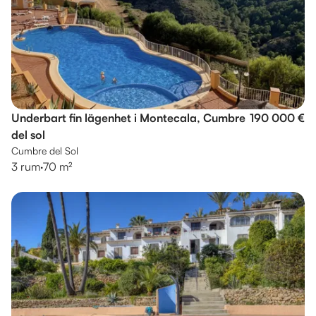
Underbart fin lägenhet i Montecala, Cumbre
190 000 €
del sol
Cumbre del Sol
3 rum
·
70 m²