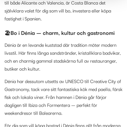
till både Alicante och Valencia, är Costa Blanca det
självklara valet för dig som vill bo, investera eller köpa
fastighet i Spanien.
🏖️Bo i Dénia – charm, kultur och gastronomi
Dénia är en levande kuststad där tradition möter modern
livsstil. Här finns långa sandstränder, kristallklara badvikar,
och en charmig gammal stadskärna full av restauranger,
butiker och kultur.
Dénia har dessutom utsetts av UNESCO till Creative City of
Gastronomy, tack vare sitt fantastiska kök med paella, färsk
fisk och lokala viner. Från hamnen i Dénia går färjor
dagligen till Ibiza och Formentera – perfekt för
weekendresor till Balearerna.
För dig som vill köpa bostad i Dénia finns allt från moderna