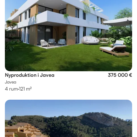
Nyproduktion i Javea
375 000 €
Javea
4 rum
·
121 m²