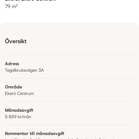
79 m²
Översikt
Adress
Tegelbruksvägen 3A
Område
Ekerö Centrum
Månadsavgift
5 859 kr
/mån
Kommentar till månadsavgift