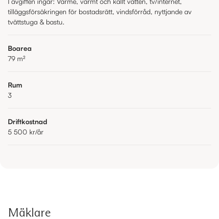
I avgiften ingår: Värme, varmt och kallt vatten, tv/internet,
tilläggsförsäkringen för bostadsrätt, vindsförråd, nyttjande av
tvättstuga & bastu.
Boarea
79
m²
Rum
3
Driftkostnad
5 500 kr
/år
Mäklare