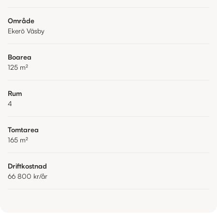
Område
Ekerö Väsby
Boarea
125
m²
Rum
4
Tomtarea
165
m²
Driftkostnad
66 800 kr
/år